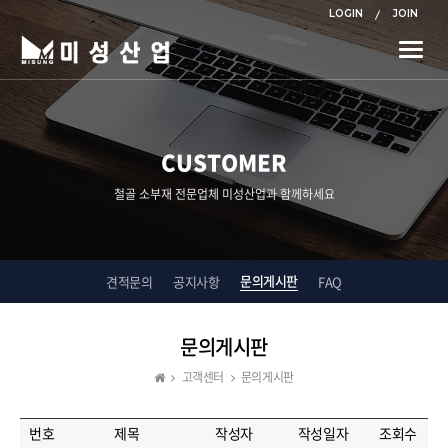
LOGIN
JOIN
Toggle
naviga
CUSTOMER
철골 소부재 전문업체 미성산업과 함께하세요
문의게시판
견적문의
공지사항
FAQ
문의게시판
고객센터
문의게시판
번호
제목
작성자
작성일자
조회수