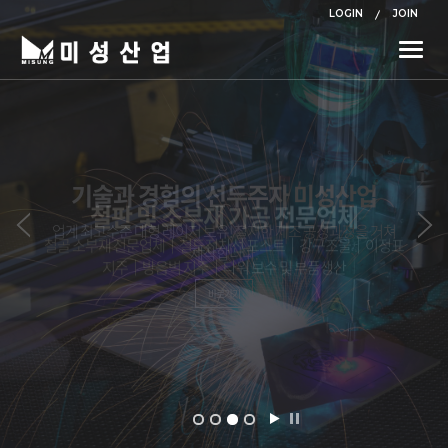
LOGIN
JOIN
Toggle
naviga
철판 및 소부재 가공 전문업체
철골 소부재 전문업체│철도전차선 포스트│강구조물│이정표
지주│방음벽 지주│타워 보수 및 부품생산
바로가기